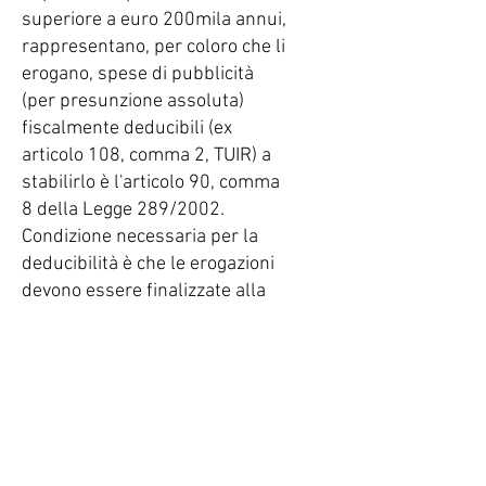
superiore a euro 200mila annui,
rappresentano, per coloro che li
erogano, spese di pubblicità
(per presunzione assoluta)
fiscalmente deducibili (ex
articolo 108, comma 2, TUIR) a
stabilirlo è l'articolo 90, comma
8 della Legge 289/2002.
Condizione necessaria per la
deducibilità è che le erogazioni
devono essere finalizzate alla
promozione della propria
immagine o prodotti, tramite
una specifica ed effettivamente
riscontrabile attività posta in
essere da parte dei beneficiari,
società o associazioni sportive
dilettantisctiche